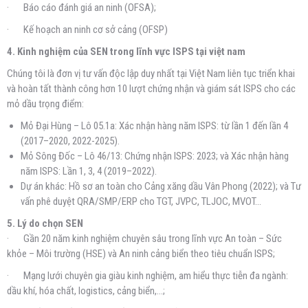
· Báo cáo đánh giá an ninh (OFSA);
· Kế hoạch an ninh cơ sở cảng (OFSP)
4. Kinh nghiệm của SEN trong lĩnh vực ISPS tại việt nam
Chúng tôi là đơn vị tư vấn độc lập duy nhất tại Việt Nam liên tục triển khai
và hoàn tất thành công hơn 10 lượt chứng nhận và giám sát ISPS cho các
mỏ dầu trọng điểm:
Mỏ Đại Hùng – Lô 05.1a: Xác nhận hàng năm ISPS: từ lần 1 đến lần 4
(2017–2020, 2022-2025).
Mỏ Sông Đốc – Lô 46/13: Chứng nhận ISPS: 2023; và Xác nhận hàng
năm ISPS: Lần 1, 3, 4 (2019–2022).
Dự án khác: Hồ sơ an toàn cho Cảng xăng dầu Vân Phong (2022); và Tư
vấn phê duyệt QRA/SMP/ERP cho TGT, JVPC, TLJOC, MVOT…
5. Lý do chọn SEN
· Gần 20 năm kinh nghiệm chuyên sâu trong lĩnh vực An toàn – Sức
khỏe – Môi trường (HSE) và An ninh cảng biển theo tiêu chuẩn ISPS;
· Mạng lưới chuyên gia giàu kinh nghiệm, am hiểu thực tiễn đa ngành:
dầu khí, hóa chất, logistics, cảng biển,…;