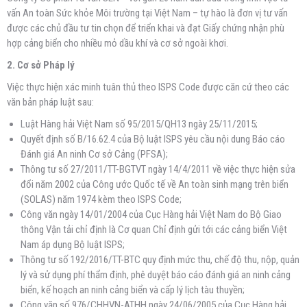
vấn An toàn Sức khỏe Môi trường tại Việt Nam – tự hào là đơn vị tư vấn
được các chủ đầu tư tin chọn để triển khai và đạt Giấy chứng nhận phù
hợp cảng biển cho nhiều mỏ dầu khí và cơ sở ngoài khơi.
2. Cơ sở Pháp lý
Việc thực hiện xác minh tuân thủ theo ISPS Code được căn cứ theo các
văn bản pháp luật sau:
Luật Hàng hải Việt Nam số 95/2015/QH13 ngày 25/11/2015;
Quyết định số B/16.62.4 của Bộ luật ISPS yêu cầu nội dung Báo cáo
Đánh giá An ninh Cơ sở Cảng (PFSA);
Thông tư số 27/2011/TT-BGTVT ngày 14/4/2011 về việc thực hiện sửa
đổi năm 2002 của Công ước Quốc tế về An toàn sinh mạng trên biển
(SOLAS) năm 1974 kèm theo ISPS Code;
Công văn ngày 14/01/2004 của Cục Hàng hải Việt Nam do Bộ Giao
thông Vận tải chỉ định là Cơ quan Chỉ định gửi tới các cảng biển Việt
Nam áp dụng Bộ luật ISPS;
Thông tư số 192/2016/TT-BTC quy định mức thu, chế độ thu, nộp, quản
lý và sử dụng phí thẩm định, phê duyệt báo cáo đánh giá an ninh cảng
biển, kế hoạch an ninh cảng biển và cấp lý lịch tàu thuyền;
Công văn số 976/CHHVN-ATHH ngày 24/06/2005 của Cục Hàng hải