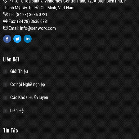
P7-3.17, Tòa park 7, Vinhomes Central Park, 720A Điện Biên Phủ, P.
Thạnh Mỹ Tây, Tp. Hồ Chí Minh, Việt Nam
Tel: (84 28) 3636 0721
Fax: (84 28) 3636 0981
Email: info@senwork.com
Facebook
Twitter
Linkedin
Liên Kết
Giới Thiệu
Cơ hội Nghề nghiệp
Các Khóa Huấn luyện
Liên Hệ
Tin Tức