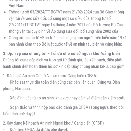
Việt Nam.
Thông tư số 03/2024/TT-BGTVT ngày 21/02/2024 của Bộ Giao thông
vận tải về việc sửa đổi, bổ sung một số điều của Thông tư số
27/2011/TT-BGTVT ngày 14 tháng 4 năm 2011 của Bộ trưởng Bộ Giao
thông vận tải quy định về Áp dụng sửa đổi, bổ sung năm 2002 của
Công ước quốc tế về an toàn sinh mạng con người trên biển năm 1974
ban hành kèm theo Bộ luật quốc tế về an ninh tàu biển và cảng biển;
3. Dịch vụ của chúng tôi – Tối ưu cho cơ sở ngoài khơi/cảng biển
Chúng tôi cung cấp dịch vụ trọn gói từ đánh giá, lập kế hoạch, điều phối
hành chính đến hoàn thiện hồ sơ xin cấp Giấy chứng nhận ISPS, bao gồm:
1. Đánh giá An ninh Cơ sở Ngoài khơi/ Cảng biển (OFSA)
· Khảo sát thực địa toàn diện cùng các bên liên quan: Cảng vụ, Biên
phòng, Hải quan;
· Xác định các rủi ro an ninh, khu vực nhạy cảm và điểm cần kiểm soát;
· Soạn thảo và trình nộp báo cáo đánh giá OFSA (song ngữ), theo dõi
tiến trình phê duyệt.
2. Xây dựng Kế hoạch An ninh Ngoài khơi/ Cảng biển (OFSP)
· Dựa trên OFSA đã được phê duyệt;