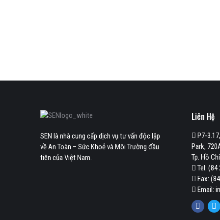
Liên Hệ
P7-3.17,
SEN là nhà cung cấp dịch vụ tư vấn độc lập
Park, 720A
về An Toàn – Sức Khoẻ và Môi Trường đầu
Tp. Hồ Ch
tiên của Việt Nam.
Tel: (84
Fax: (84
Email: 
Faceb
Tw