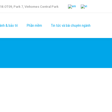
18.OT09, Park 7, Vinhomes Central Park
ành & bảo trì
Phần mềm
Tin tức và bài chuyên ngành