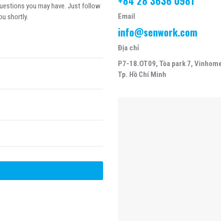
+84 28 3636 0981
uestions you may have. Just follow
Email
ou shortly.
info@senwork.com
Địa chỉ
P7-18.OT09, Tòa park 7, Vinhomes
Tp. Hồ Chí Minh