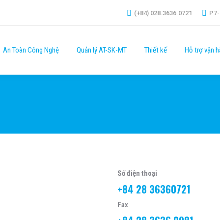
(+84) 028.3636.0721
P7-
An Toàn Công Nghệ
Quản lý AT-SK-MT
Thiết kế
Hỗ trợ vận h
Số điện thoại
+84 28 36360721
Fax