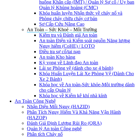
huống Khẩn cấp (IMT) / Quản lý Sự cố / Ủy ban
Quản lý Khủng hoảng (CMC)
Khóa huấn luyện Nhận thức về cháy nổ và
Phòng cháy chữa cháy cơ bản
Sơ Cấp Cứu Nâng Cao
An Toàn – Sức Khoẻ – Môi Trường
Kiểm tra và Đánh giá An toàn
An toàn Điện và Kiểm soát nguồn Năng lượng
Nguy hiểm (CoHE) / LOTO
Điều tra sự cố/tai nạn
An toàn Kho hàng
Kỳ vọng về Lãnh đạo An toàn
Lái xe Phòng vệ (dành cho xe 4 bánh)
Khóa Huấn Luyện Lái Xe Phòng Vệ (Dành Cho
Xe 2 Bánh)
Khóa học về An toàn-Sức khỏe-Môi trường dành
cho cấp Quản lý
Khóa học về Kiểm kê khí nhà kính
An Toàn Công Nghệ
Nhận Diện Mối Nguy (HAZID)
Phân Tích Nguy Hiểm Và Khả Năng Vận Hành
(HAZOP)
Đánh Giá Định Lượng Rủi Ro (QRA)
Quản lý An toàn Công nghệ
Phân tích Cháy nổ