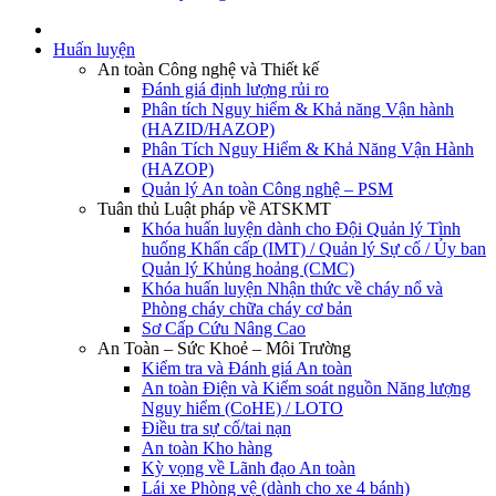
Huấn luyện
An toàn Công nghệ và Thiết kế
Đánh giá định lượng rủi ro
Phân tích Nguy hiểm & Khả năng Vận hành
(HAZID/HAZOP)
Phân Tích Nguy Hiểm & Khả Năng Vận Hành
(HAZOP)
Quản lý An toàn Công nghệ – PSM
Tuân thủ Luật pháp về ATSKMT
Khóa huấn luyện dành cho Đội Quản lý Tình
huống Khẩn cấp (IMT) / Quản lý Sự cố / Ủy ban
Quản lý Khủng hoảng (CMC)
Khóa huấn luyện Nhận thức về cháy nổ và
Phòng cháy chữa cháy cơ bản
Sơ Cấp Cứu Nâng Cao
An Toàn – Sức Khoẻ – Môi Trường
Kiểm tra và Đánh giá An toàn
An toàn Điện và Kiểm soát nguồn Năng lượng
Nguy hiểm (CoHE) / LOTO
Điều tra sự cố/tai nạn
An toàn Kho hàng
Kỳ vọng về Lãnh đạo An toàn
Lái xe Phòng vệ (dành cho xe 4 bánh)