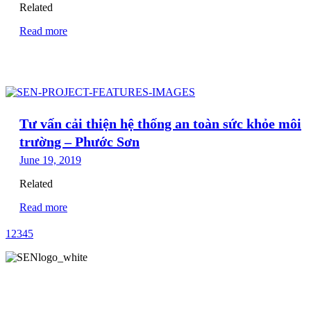
Related
Read more
Tư vấn cải thiện hệ thống an toàn sức khỏe môi
trường – Phước Sơn
June 19, 2019
Related
Read more
1
2
3
4
5
SEN là nhà cung cấp dịch vụ tư vấn độc lập về An Toàn – Sức
Khoẻ và Môi Trường đầu tiên của Việt Nam.