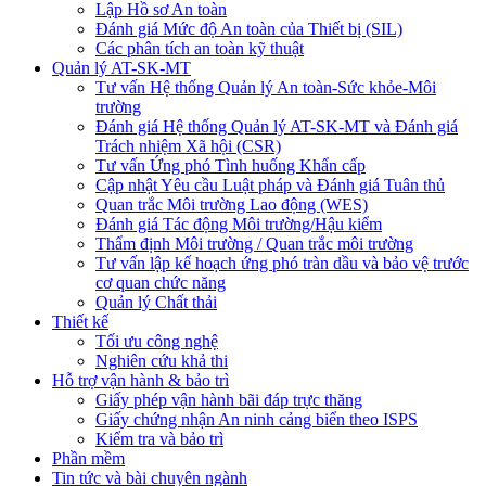
Lập Hồ sơ An toàn
Đánh giá Mức độ An toàn của Thiết bị (SIL)
Các phân tích an toàn kỹ thuật
Quản lý AT-SK-MT
Tư vấn Hệ thống Quản lý An toàn-Sức khỏe-Môi
trường
Đánh giá Hệ thống Quản lý AT-SK-MT và Đánh giá
Trách nhiệm Xã hội (CSR)
Tư vấn Ứng phó Tình huống Khẩn cấp
Cập nhật Yêu cầu Luật pháp và Đánh giá Tuân thủ
Quan trắc Môi trường Lao động (WES)
Đánh giá Tác động Môi trường/Hậu kiểm
Thẩm định Môi trường / Quan trắc môi trường
Tư vấn lập kế hoạch ứng phó tràn dầu và bảo vệ trước
cơ quan chức năng
Quản lý Chất thải
Thiết kế
Tối ưu công nghệ
Nghiên cứu khả thi
Hỗ trợ vận hành & bảo trì
Giấy phép vận hành bãi đáp trực thăng
Giấy chứng nhận An ninh cảng biển theo ISPS
Kiểm tra và bảo trì
Phần mềm
Tin tức và bài chuyên ngành