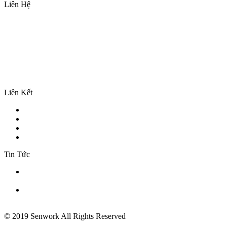
Liên Hệ
P7-3.17, Tòa park 7, Vinhomes Central Park, 720A Điện Biên Phủ,
P. Thạnh Mỹ Tây, Tp. Hồ Chí Minh, Việt Nam
Tel: (84 28) 3636 0721
Fax: (84 28) 3636 0981
Email: info@senwork.com
Facebook
Twitter
Linkedin
Liên Kết
Giới Thiệu
Cơ hội Nghề nghiệp
Các Khóa Huấn luyện
Liên Hệ
Tin Tức
EMERGENCY MANAGEMENT TRAINING
LÁI XE PHÒNG VỆ (DÀNH CHO XE ÔTÔ & XE MÁY)
© 2019 Senwork All Rights Reserved