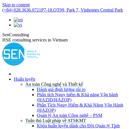
Skip to content
(+84) 028.3636.0721
P7-18.OT09, Park 7, Vinhomes Central Park
SenConsulting
HSE consulting services in Vietnam
Huấn luyện
An toàn Công nghệ và Thiết kế
Đánh giá định lượng rủi ro
Phân tích Nguy hiểm & Khả năng Vận hành
(HAZID/HAZOP)
Phân Tích Nguy Hiểm & Khả Năng Vận Hành
(HAZOP)
Quản lý An toàn Công nghệ – PSM
Tuân thủ Luật pháp về ATSKMT
Khóa huấn luyện dành cho Đội Quản lý Tình