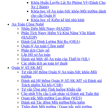
Khóa Huấn Luyện Lái Xe Phòng Vệ (Dành Cho
Xe 2 Bánh)
Khóa học về An toàn-Sức khỏe-Môi trường dành
cho cấp Quản lý
Khóa học về Kiểm kê khí nhà kính
An Toàn Công Nghệ
Nhận Diện Mối Nguy (HAZID)
Phân Tích Nguy Hiểm Và Khả Năng Vận Hành
(HAZOP)
Đánh Giá Định Lượng Rủi Ro (QRA)
Quản lý An toàn Công nghệ
Phân tích Cháy nổ
Lập Hồ sơ An toàn
Đánh giá Mức độ An toàn của Thiết bị (SIL)
Các phân tích an toàn kỹ thuật
Quản lý AT-SK-MT
Tư vấn Hệ thống Quản lý An toàn-Sức khỏe-Môi
trường
Đánh giá Hệ thống Quản lý AT-SK-MT và Đánh giá
Trách nhiệm Xã hội (CSR)
Tư vấn Ứng phó Tình huống Khẩn cấp
Cập nhật Yêu cầu Luật pháp và Đánh giá Tuân thủ
Quan trắc Môi trường Lao động (WES)
Đánh giá Tác động Môi trường/Hậu kiểm
Thẩm định Môi trường / Quan trắc môi trường