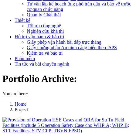
Tư vấn lập kế hoạch ứng phó tràn dầu và bảo vệ trước
cơ quan chức năng
Quản lý Chất thải
Thiết kế
Tối ưu công nghệ
Nghiên cứu khả thi
Hỗ trợ vận hành & bảo trì
Giấy phép vận hành bãi đáp trực thăng
Giấy chứng nhận An ninh cảng biển theo ISPS
Kiểm tra và bảo trì
Phần mềm
Tin tức và bài chuyên ngành
Portfolio Archive:
You are here:
Home
Project