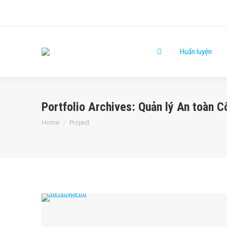
Huấn luyện
Portfolio Archives:
Quản lý An toàn 
You are here:
Home
Project