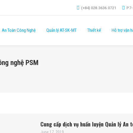
(+84) 028.3636.0721
P7-
An Toàn Công Nghệ
Quản lý AT-SK-MT
Thiết kế
Hỗ trợ vận h
Công nghệ PSM
Cung cấp dịch vụ huấn luyện Quản lý An 
June 17, 2019