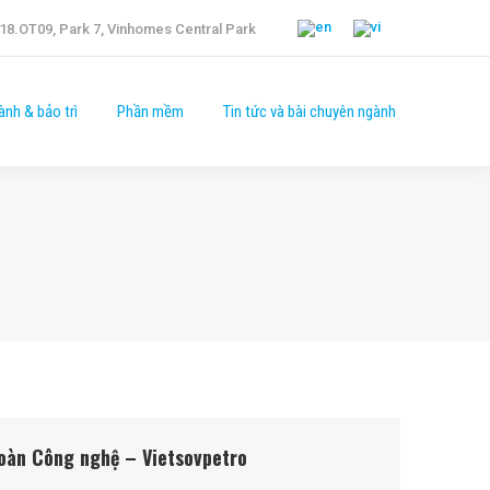
18.OT09, Park 7, Vinhomes Central Park
ành & bảo trì
Phần mềm
Tin tức và bài chuyên ngành
toàn Công nghệ – Vietsovpetro