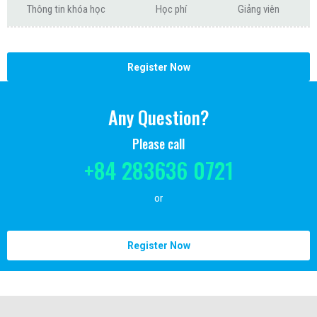
Thông tin khóa học
Học phí
Giảng viên
Register Now
Any Question?
Please call
+84 283636 0721
or
Register Now