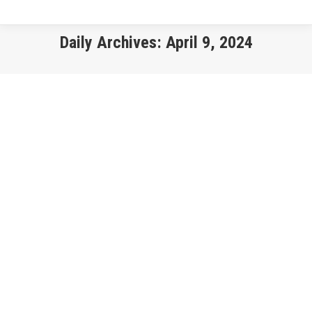
Daily Archives:
April 9, 2024
You are here:
KIỂM KÊ KHÍ NHÀ KÍNH HOẠT ĐỘNG DẦU KHÍ
HSE Management - Vi
,
Khóa Học
By
senadmin
April 9, 2024
KIỂM KÊ KHÍ NHÀ KÍNH HOẠT ĐỘNG DẦU KHÍ Địa điểm Phương
pháp đào tạo Thời lượng Tp.Hồ Chí Minh Trực tiếp 02 ngày Giới
thiệu Nội dung Đối tượng tham dự Thông tin khóa học Học phí
Giảng viên Nhận thấy sự cần thiết phải có hướng dẫn kiểm kê khí
nhà kính (Greenhouse…